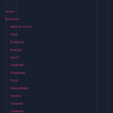
e
k
Home
e
Branches
n
Auto en motor
n
Fiets
a
Drukkerij
a
Energie
r
:
Sport
Techniek
Financieel
Food
Gezondheid
Horeca
Trouwen
Vakantie