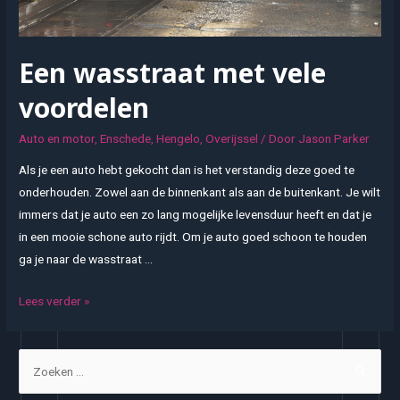
Een wasstraat met vele
voordelen
Auto en motor
,
Enschede
,
Hengelo
,
Overijssel
/ Door
Jason Parker
Als je een auto hebt gekocht dan is het verstandig deze goed te
onderhouden. Zowel aan de binnenkant als aan de buitenkant. Je wilt
immers dat je auto een zo lang mogelijke levensduur heeft en dat je
in een mooie schone auto rijdt. Om je auto goed schoon te houden
ga je naar de wasstraat …
Een
Lees verder »
wasstraat
met
Z
vele
o
voordelen