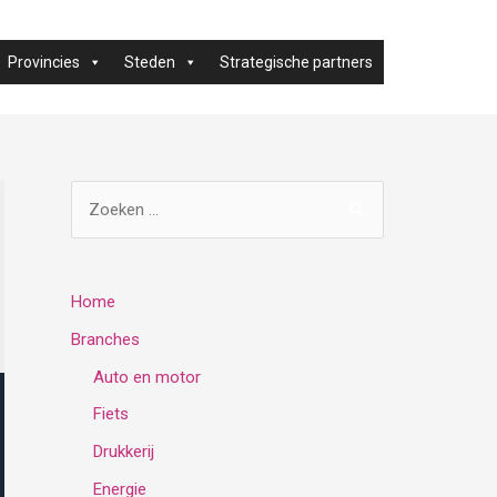
Provincies
Steden
Strategische partners
Z
o
e
k
Home
e
Branches
n
Auto en motor
n
Fiets
a
Drukkerij
a
Energie
r