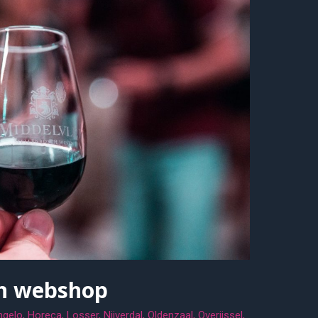
jn webshop
ngelo
,
Horeca
,
Losser
,
Nijverdal
,
Oldenzaal
,
Overijssel
,