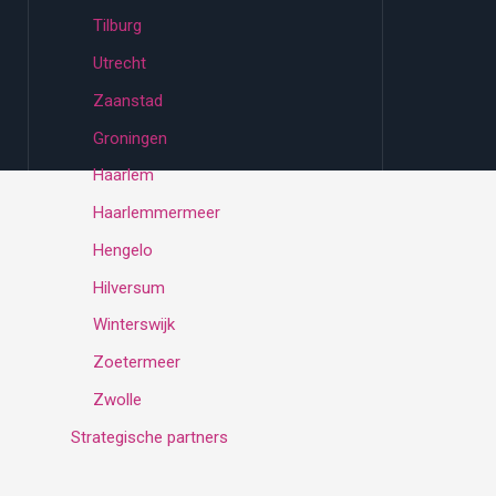
Tilburg
Utrecht
Zaanstad
Groningen
Haarlem
Haarlemmermeer
Hengelo
Hilversum
Winterswijk
Zoetermeer
Zwolle
Strategische partners