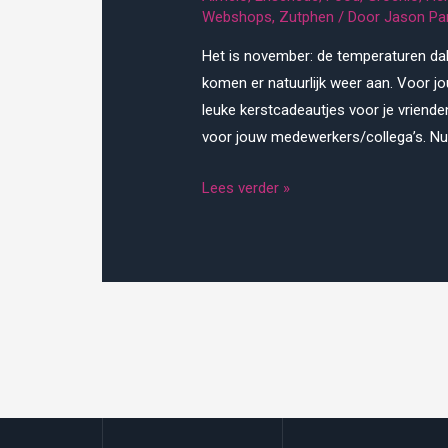
Webshops
,
Zutphen
/ Door
Jason Pa
Het is november: de temperaturen dal
komen er natuurlijk weer aan. Voor 
leuke kerstcadeautjes voor je vriende
voor jouw medewerkers/collega’s. Nu 
Een
Lees verder »
Twentse
wijn
webshop