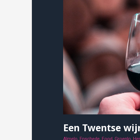
Een Twentse wi
Almelo
,
Enschede
,
Food
,
Groenlo
,
He