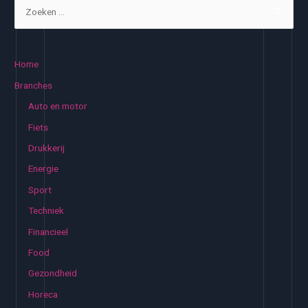
Z
o
e
k
Home
e
Branches
n
Auto en motor
n
Fiets
a
Drukkerij
a
Energie
r
:
Sport
Techniek
Financieel
Food
Gezondheid
Horeca