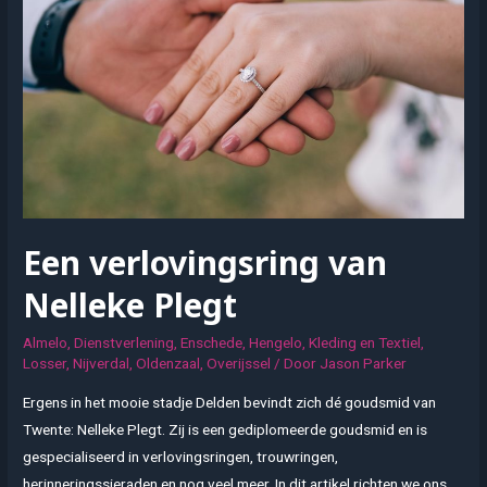
Een verlovingsring van
Nelleke Plegt
Almelo
,
Dienstverlening
,
Enschede
,
Hengelo
,
Kleding en Textiel
,
Losser
,
Nijverdal
,
Oldenzaal
,
Overijssel
/ Door
Jason Parker
Ergens in het mooie stadje Delden bevindt zich dé goudsmid van
Twente: Nelleke Plegt. Zij is een gediplomeerde goudsmid en is
gespecialiseerd in verlovingsringen, trouwringen,
herinneringssieraden en nog veel meer. In dit artikel richten we ons