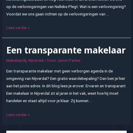
op de verlovingsringen van Nelleke Plegt. Wat is een verlovingsring?
Voordat we ons gaan richten op de verlovingsringen van …
Een
Lees verder »
verlovingsring
van
Een transparante makelaar
Nelleke
Plegt
Makelaardij
,
Nijverdal
/ Door
Jason Parker
Een transparante makelaar met geen verborgen agenda in de
omgeving van Nijverdal? Een gratis waardebepaling? Dan ben je hier
aan het juiste adres. In dit blog lees je erover. Ervaren en transparant
Een makelaar in Nijverdal zit al jaren in het vak, weet hoe hij moet
handelen en staat altijd voor je klaar. Zij kunnen …
Een
Lees verder »
transparante
makelaar