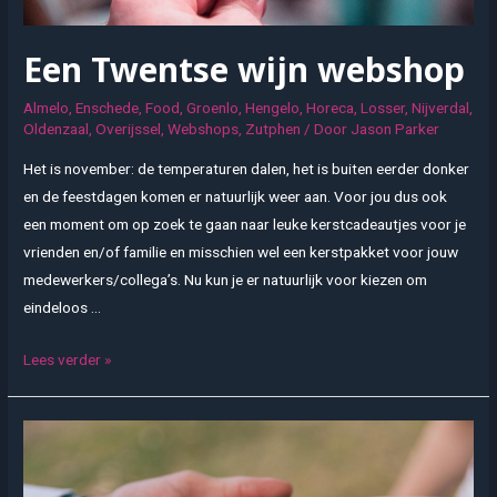
Een Twentse wijn webshop
Almelo
,
Enschede
,
Food
,
Groenlo
,
Hengelo
,
Horeca
,
Losser
,
Nijverdal
,
Oldenzaal
,
Overijssel
,
Webshops
,
Zutphen
/ Door
Jason Parker
Het is november: de temperaturen dalen, het is buiten eerder donker
en de feestdagen komen er natuurlijk weer aan. Voor jou dus ook
een moment om op zoek te gaan naar leuke kerstcadeautjes voor je
vrienden en/of familie en misschien wel een kerstpakket voor jouw
medewerkers/collega’s. Nu kun je er natuurlijk voor kiezen om
eindeloos …
Een
Lees verder »
Twentse
wijn
webshop