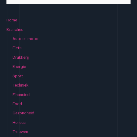
o
makelaar
e
bij
k
het
Home
kopen
e
Branches
van
n
Auto en motor
een
n
Fiets
huis
a
in
Drukkerij
a
Zwolle
Energie
r
:
Sport
Techniek
Financieel
Food
Gezondheid
Horeca
Trouwen