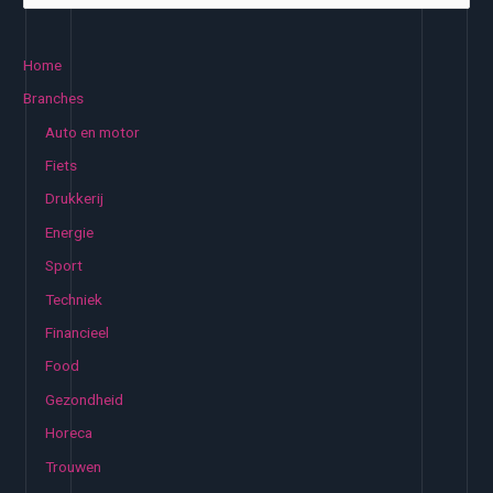
e
k
Home
e
Branches
n
Auto en motor
n
Fiets
a
Drukkerij
a
Energie
r
:
Sport
Techniek
Financieel
Food
Gezondheid
Horeca
Trouwen