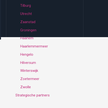
Tilburg
Utrecht
Zaanstad
Groningen
Haarlem
Haarlemmermeer
Hengelo
Hilversum
Winterswijk
Zoetermeer
Zwolle
Strategische partners