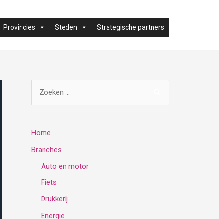
Provincies
Steden
Strategische partners
Z
o
e
k
Home
e
Branches
n
Auto en motor
n
Fiets
a
Drukkerij
a
Energie
r