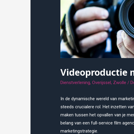
Videoproductie 
Dienstverlening
,
Overijssel
,
Zwolle
/ D
In de dynamische wereld van market
steeds crucialere rol. Het inzetten v
maken tussen het opvallen van je merk
belang van een full-service film agen
marketingstrategie.