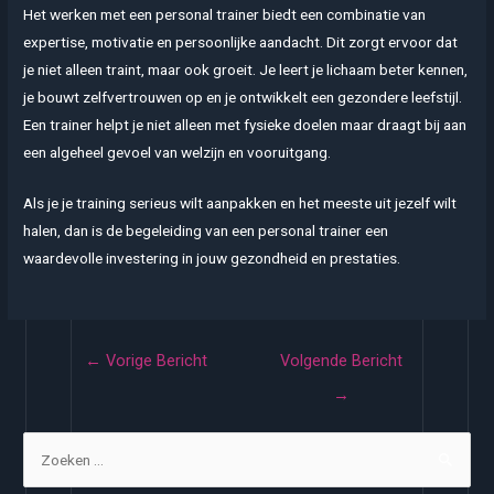
Het werken met een personal trainer biedt een combinatie van
expertise, motivatie en persoonlijke aandacht. Dit zorgt ervoor dat
je niet alleen traint, maar ook groeit. Je leert je lichaam beter kennen,
je bouwt zelfvertrouwen op en je ontwikkelt een gezondere leefstijl.
Een trainer helpt je niet alleen met fysieke doelen maar draagt bij aan
een algeheel gevoel van welzijn en vooruitgang.
Als je je training serieus wilt aanpakken en het meeste uit jezelf wilt
halen, dan is de begeleiding van een personal trainer een
waardevolle investering in jouw gezondheid en prestaties.
Bericht
←
Vorige Bericht
Volgende Bericht
navigatie
→
Z
o