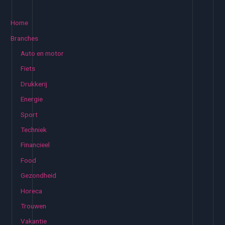
e
k
Home
e
Branches
n
Auto en motor
n
Fiets
a
Drukkerij
a
Energie
r
:
Sport
Techniek
Financieel
Food
Gezondheid
Horeca
Trouwen
Vakantie