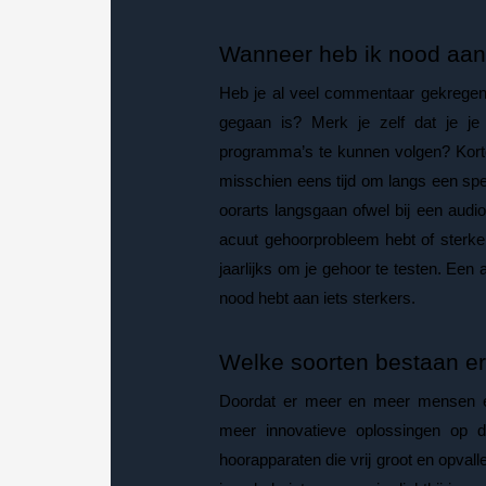
Wanneer heb ik nood aan
Heb je al veel commentaar gekregen v
gegaan is? Merk je zelf dat je je
programma’s te kunnen volgen? Korto
misschien eens tijd om langs een spec
oorarts langsgaan ofwel bij een audio
acuut gehoorprobleem hebt of sterke 
jaarlijks om je gehoor te testen. Een a
nood hebt aan iets sterkers.
Welke soorten bestaan e
Doordat er meer en meer mensen e
meer innovatieve oplossingen op d
hoorapparaten die vrij groot en opval