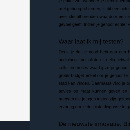
je enkel ziet wanneer je dichtbij iem
met gehoorproblemen, is dit een beter
over slechthorenden waardoor een e
gevoel geeft. Indien je gehoor echter v
Waar laat ik mij testen?
Denk je dat je nood hebt aan een h
audioloog specialisten. In elke ietw
zelfs promoties waarbij ze je gehoor
groter budget enkel om je gehoor te t
stad kan vinden. Daarnaast vind je 
advies op maat kunnen geven en a
mensen die je ogen testen zijn gespec
ervaring om je de juiste diagnose te g
De nieuwste innovatie: Bl