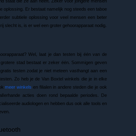
and staat die ze aan heeft. Zeker voor jongere mensen
e oplossing. Er bestaat namelijk nog steeds een taboe
erder subtiele oplossing voor veel mensen een beter
rij slecht is, is er wel een groter gehoorapparaat nodig.
oorapparaat? Wel, laat je dan testen bij één van de
at grotere stad bestaat er zeker één. Sommigen geven
 gratis testen zodat je niet meteen vasthangt aan een
esten. Zo heb je de Van Boxtel winkels die je in elke
ook
meer winkels
en filialen in andere steden die je ook
llerhande acties doen rond bepaalde periodes. De
ialiseerde audiologen en hebben dus ook alle tools en
even.
uetooth