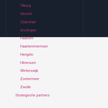
Tilburg
Utrecht
Zaanstad
Groningen
Haarlem
Haarlemmermeer
Hengelo
Hilversum
Winterswijk
Zoetermeer
Zwolle
Strategische partners