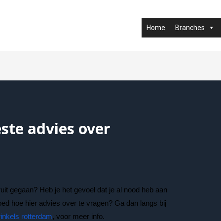
Home
Branches
este advies over
eruit gegaan? Heb je het gevoel dat je al nood heb aan
ed hoe hier advies over te vragen? Ga dan langs bij
inkels rotterdam
, voor meer info.