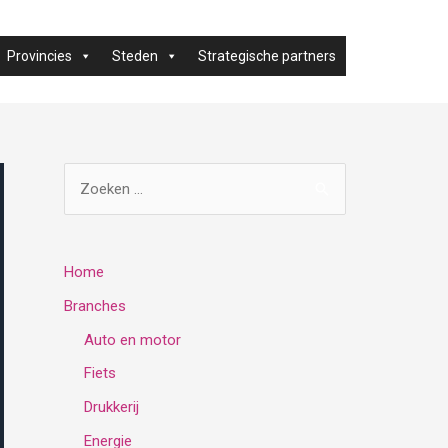
Provincies
Steden
Strategische partners
Z
o
e
k
Home
e
Branches
n
Auto en motor
n
Fiets
a
Drukkerij
a
Energie
r