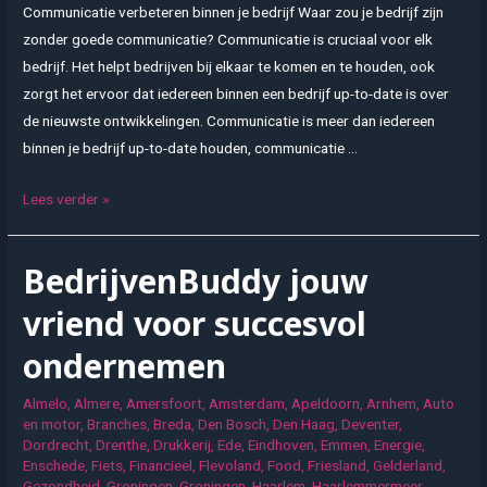
Communicatie verbeteren binnen je bedrijf Waar zou je bedrijf zijn
zonder goede communicatie? Communicatie is cruciaal voor elk
bedrijf. Het helpt bedrijven bij elkaar te komen en te houden, ook
zorgt het ervoor dat iedereen binnen een bedrijf up-to-date is over
de nieuwste ontwikkelingen. Communicatie is meer dan iedereen
binnen je bedrijf up-to-date houden, communicatie …
Training
Lees verder »
en
coaching
BedrijvenBuddy jouw
vriend voor succesvol
ondernemen
Almelo
,
Almere
,
Amersfoort
,
Amsterdam
,
Apeldoorn
,
Arnhem
,
Auto
en motor
,
Branches
,
Breda
,
Den Bosch
,
Den Haag
,
Deventer
,
Dordrecht
,
Drenthe
,
Drukkerij
,
Ede
,
Eindhoven
,
Emmen
,
Energie
,
Enschede
,
Fiets
,
Financieel
,
Flevoland
,
Food
,
Friesland
,
Gelderland
,
Gezondheid
,
Groningen
,
Groningen
,
Haarlem
,
Haarlemmermeer
,