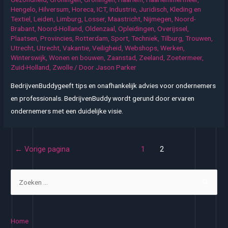
Hengelo
,
Hilversum
,
Horeca
,
ICT
,
Industrie
,
Juridisch
,
Kleding en
Textiel
,
Leiden
,
Limburg
,
Losser
,
Maastricht
,
Nijmegen
,
Noord-
Brabant
,
Noord-Holland
,
Oldenzaal
,
Opleidingen
,
Overijssel
,
Plaatsen
,
Provincies
,
Rotterdam
,
Sport
,
Techniek
,
Tilburg
,
Trouwen
,
Utrecht
,
Utrecht
,
Vakantie
,
Veiligheid
,
Webshops
,
Werken
,
Winterswijk
,
Wonen en bouwen
,
Zaanstad
,
Zeeland
,
Zoetermeer
,
Zuid-Holland
,
Zwolle
/ Door
Jason Parker
BedrijvenBuddygeeft tips en onafhankelijk advies voor ondernemers
en professionals. BedrijvenBuddy wordt gerund door ervaren
ondernemers met een duidelijke visie.
Berichten
←
Vorige pagina
1
2
paginering
Z
o
e
k
Home