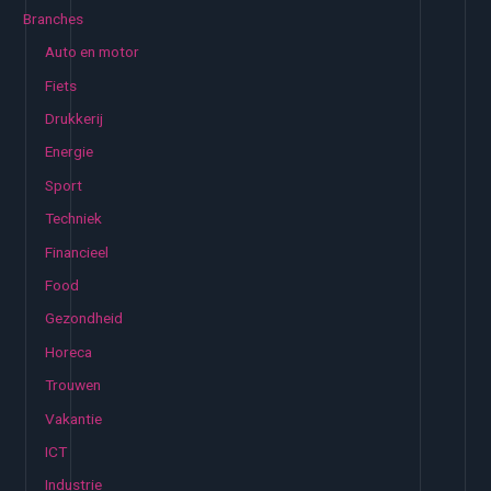
e
Branches
n
Auto en motor
n
Fiets
a
Drukkerij
a
Energie
r
:
Sport
Techniek
Financieel
Food
Gezondheid
Horeca
Trouwen
Vakantie
ICT
Industrie