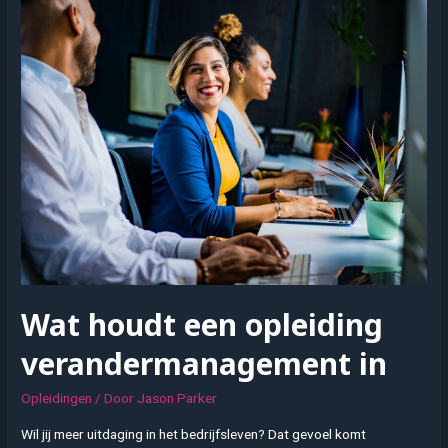
je
werk
maken
met
de
opleiding
tot
schoonheidsspecialist
Wat houdt een opleiding
verandermanagement in
Opleidingen
/ Door
Jason Parker
Wil jij meer uitdaging in het bedrijfsleven? Dat gevoel komt