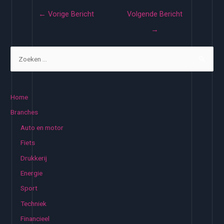
Bericht
←
Vorige Bericht
Volgende Bericht
navigatie
→
Z
o
e
k
Home
e
Branches
n
Auto en motor
n
Fiets
a
Drukkerij
a
Energie
r
:
Sport
Techniek
Financieel