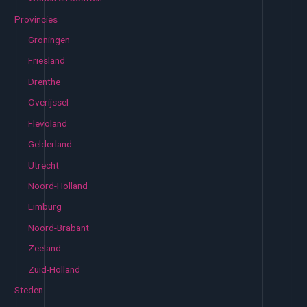
Provincies
Groningen
Friesland
Drenthe
Overijssel
Flevoland
Gelderland
Utrecht
Noord-Holland
Limburg
Noord-Brabant
Zeeland
Zuid-Holland
Steden