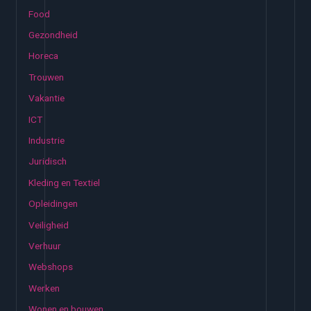
Food
Gezondheid
Horeca
Trouwen
Vakantie
ICT
Industrie
Juridisch
Kleding en Textiel
Opleidingen
Veiligheid
Verhuur
Webshops
Werken
Wonen en bouwen