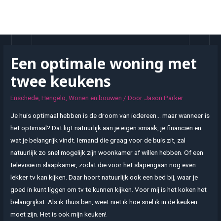
Doorgaan
naar
MAI
inhoud
MEN
Een optimale woning met
twee keukens
Enschede
,
Hengelo
,
Wonen en bouwen
/ Door
Jason Parker
Je huis optimaal hebben is de droom van iedereen… maar wanneer is
het optimaal? Dat ligt natuurlijk aan je eigen smaak, je financiën en
wat je belangrijk vindt. Iemand die graag voor de buis zit, zal
natuurlijk zo snel mogelijk zijn woonkamer af willen hebben. Of een
televisie in slaapkamer, zodat die voor het slapengaan nog even
lekker tv kan kijken. Daar hoort natuurlijk ook een bed bij, waar je
goed in kunt liggen om tv te kunnen kijken. Voor mij is het koken het
belangrijkst. Als ik thuis ben, weet niet ik hoe snel ik in de keuken
moet zijn. Het is ook mijn keuken!