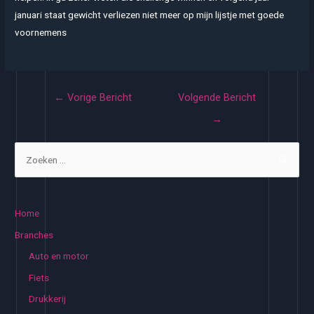
januari staat gewicht verliezen niet meer op mijn lijstje met goede
voornemens
Bericht
←
Vorige Bericht
Volgende Bericht
navigatie
→
Z
o
e
k
Home
e
Branches
n
Auto en motor
n
Fiets
a
Drukkerij
a