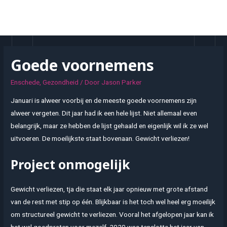
Doorgaan
naar
MAI
inhoud
MEN
Goede voornemens
Enschede
,
Gezondheid
/ Door
Jason Parker
Januari is alweer voorbij en de meeste goede voornemens zijn
alweer vergeten. Dit jaar had ik een hele lijst. Niet allemaal even
belangrijk, maar ze hebben de lijst gehaald en eigenlijk wil ik ze wel
uitvoeren. De moeilijkste staat bovenaan. Gewicht verliezen!
Project onmogelijk
Gewicht verliezen, tja die staat elk jaar opnieuw met grote afstand
van de rest met stip op één. Blijkbaar is het toch wel heel erg moeilijk
om structureel gewicht te verliezen. Vooral het afgelopen jaar kan ik
het wel goedpraten voor mezelf. 2020 was tenslotte het jaar van