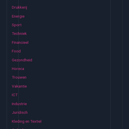
a
Drukkerij
a
Energie
r
:
Sport
Techniek
Financieel
Food
Gezondheid
Horeca
Trouwen
Vakantie
ICT
Industrie
Juridisch
Kleding en Textiel