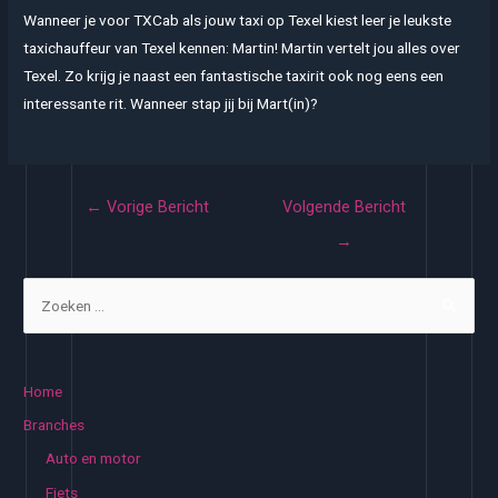
Wanneer je voor TXCab als jouw taxi op Texel kiest leer je leukste
taxichauffeur van Texel kennen: Martin! Martin vertelt jou alles over
Texel. Zo krijg je naast een fantastische taxirit ook nog eens een
interessante rit. Wanneer stap jij bij Mart(in)?
Bericht
←
Vorige Bericht
Volgende Bericht
navigatie
→
Z
o
e
k
Home
e
Branches
n
Auto en motor
n
Fiets