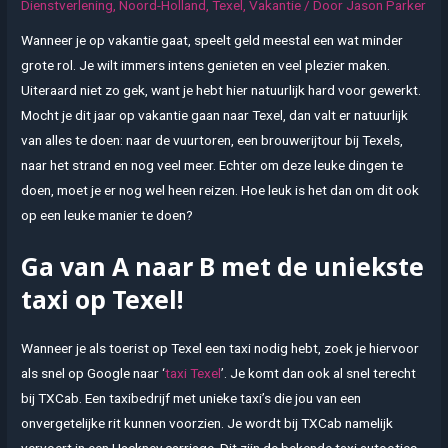
Dienstverlening
,
Noord-Holland
,
Texel
,
Vakantie
/ Door
Jason Parker
Wanneer je op vakantie gaat, speelt geld meestal een wat minder
grote rol. Je wilt immers intens genieten en veel plezier maken.
Uiteraard niet zo gek, want je hebt hier natuurlijk hard voor gewerkt.
Mocht je dit jaar op vakantie gaan naar Texel, dan valt er natuurlijk
van alles te doen: naar de vuurtoren, een brouwerijtour bij Texels,
naar het strand en nog veel meer. Echter om deze leuke dingen te
doen, moet je er nog wel heen reizen. Hoe leuk is het dan om dit ook
op een leuke manier te doen?
Ga van A naar B met de uniekste
taxi op Texel!
Wanneer je als toerist op Texel een taxi nodig hebt, zoek je hiervoor
als snel op Google naar ‘
taxi Texel
’. Je komt dan ook al snel terecht
bij TXCab. Een taxibedrijf met unieke taxi’s die jou van een
onvergetelijke rit kunnen voorzien. Je wordt bij TXCab namelijk