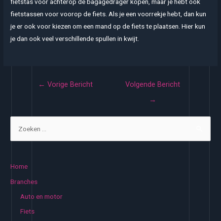
fietstas voor achterop de bagagedrager kopen, maar je hebt ook
fietstassen voor voorop de fiets. Als je een voorrekje hebt, dan kun
je er ook voor kiezen om een mand op de fiets te plaatsen. Hier kun
je dan ook veel verschillende spullen in kwijt.
Bericht
←
Vorige Bericht
Volgende Bericht
navigatie
→
Z
o
e
k
Home
e
Branches
n
Auto en motor
n
Fiets
a