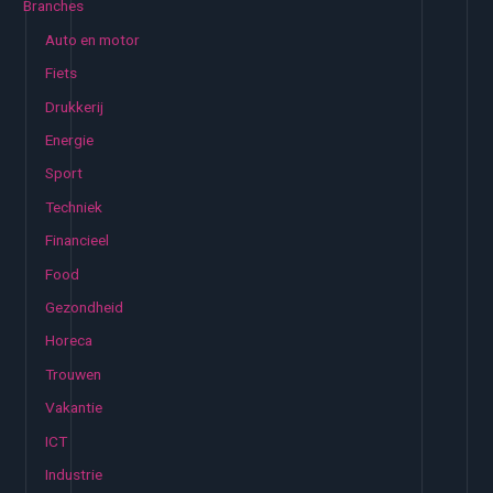
Branches
n
Auto en motor
n
Fiets
a
Drukkerij
a
Energie
r
:
Sport
Techniek
Financieel
Food
Gezondheid
Horeca
Trouwen
Vakantie
ICT
Industrie