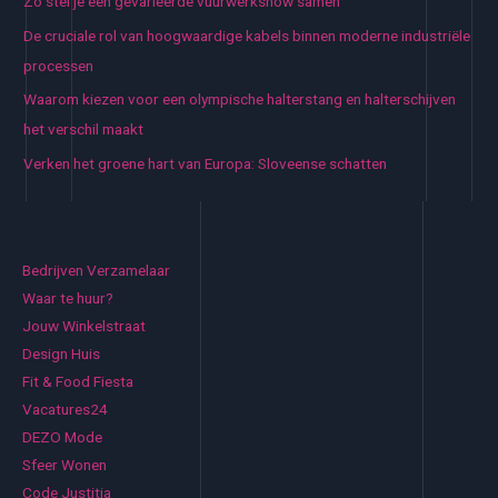
Zo stel je een gevarieerde vuurwerkshow samen
De cruciale rol van hoogwaardige kabels binnen moderne industriële
processen
Waarom kiezen voor een olympische halterstang en halterschijven
het verschil maakt
Verken het groene hart van Europa: Sloveense schatten
Bedrijven Verzamelaar
Waar te huur?
Jouw Winkelstraat
Design Huis
Fit & Food Fiesta
Vacatures24
DEZO Mode
Sfeer Wonen
Code Justitia