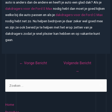
auto is anders dan de andere en heeft je auto een glad dak? Als je
dakdragers voor de Ford S Max
nodig hebt dan moet je goed kijken
welke bij die auto passen en als je
dakdragers voor de Ford C Max
nodig hebt net zo. Nu helpen bedrijven je daar zeker wel goed mee
en zijn ze ook bereid je te helpen met het erop zetten van je
dakdragers zodat je snel plezier kan hebben en op vakantie kunt
gaan.
Bericht
←
Vorige Bericht
Volgende Bericht
navigatie
→
Z
o
e
k
Home
e