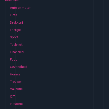
Branches
n
Auto en motor
n
Fiets
a
Drukkerij
a
Energie
r
:
Sport
Techniek
Financieel
Food
Gezondheid
Horeca
Trouwen
Vakantie
ICT
Industrie