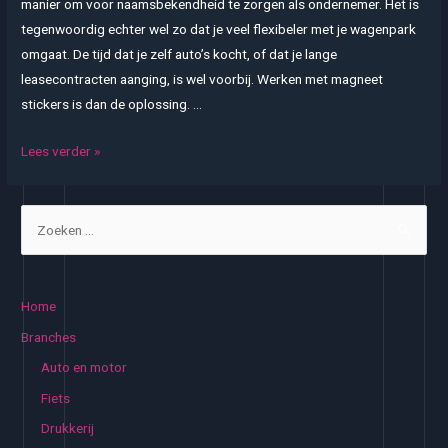
manier om voor naamsbekendheid te zorgen als ondernemer. Het is
tegenwoordig echter wel zo dat je veel flexibeler met je wagenpark
omgaat. De tijd dat je zelf auto’s kocht, of dat je lange
leasecontracten aanging, is wel voorbij. Werken met magneet
stickers is dan de oplossing. …
Auto
Lees verder »
reclame
creëer
Z
je
o
met
e
een
k
magneetsticker
Home
auto
e
Branches
n
Auto en motor
n
Fiets
a
Drukkerij
a