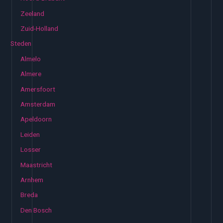
Zeeland
Zuid-Holland
Steden
Almelo
Almere
Amersfoort
Amsterdam
Apeldoorn
Leiden
Losser
Maastricht
Arnhem
Breda
Den Bosch