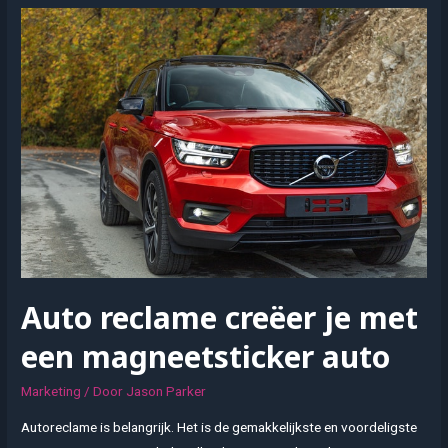
het
gebruik
van
een
aanhanger
met
oplooprem
Auto reclame creëer je met
een magneetsticker auto
Marketing
/ Door
Jason Parker
Autoreclame is belangrijk. Het is de gemakkelijkste en voordeligste