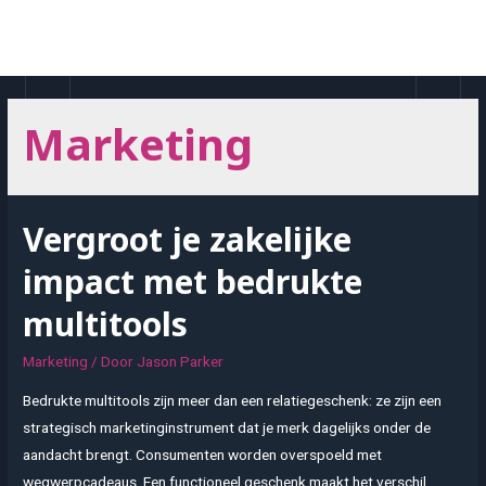
Doorgaan
naar
MAI
inhoud
MEN
Marketing
Vergroot je zakelijke
impact met bedrukte
multitools
Marketing
/ Door
Jason Parker
Bedrukte multitools zijn meer dan een relatiegeschenk: ze zijn een
strategisch marketinginstrument dat je merk dagelijks onder de
aandacht brengt. Consumenten worden overspoeld met
wegwerpcadeaus. Een functioneel geschenk maakt het verschil