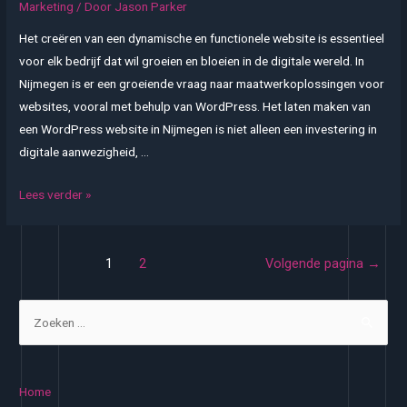
Marketing
/ Door
Jason Parker
Het creëren van een dynamische en functionele website is essentieel
voor elk bedrijf dat wil groeien en bloeien in de digitale wereld. In
Nijmegen is er een groeiende vraag naar maatwerkoplossingen voor
websites, vooral met behulp van WordPress. Het laten maken van
een WordPress website in Nijmegen is niet alleen een investering in
digitale aanwezigheid, …
WordPress
Lees verder »
website
laten
Berichten
maken
1
2
Volgende pagina
→
paginering
in
Nijmegen:
Z
Uw
o
sleutel
e
tot
k
Home
online