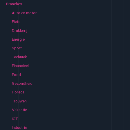
e
Branches
succes
n
Auto en motor
n
Fiets
a
Drukkerij
a
Energie
r
:
Sport
Techniek
Financieel
Food
Gezondheid
Horeca
Trouwen
Vakantie
ICT
Industrie