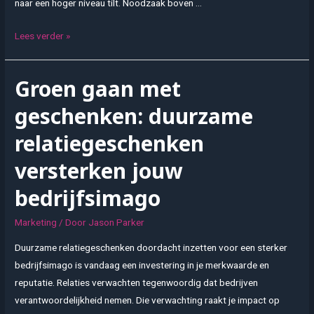
naar een hoger niveau tilt. Noodzaak boven …
Duurzaam
Lees verder »
promotietextiel
versterkt
Groen gaan met
klantloyaliteit
geschenken: duurzame
relatiegeschenken
versterken jouw
bedrijfsimago
Marketing
/ Door
Jason Parker
Duurzame relatiegeschenken doordacht inzetten voor een sterker
bedrijfsimago is vandaag een investering in je merkwaarde en
reputatie. Relaties verwachten tegenwoordig dat bedrijven
verantwoordelijkheid nemen. Die verwachting raakt je impact op