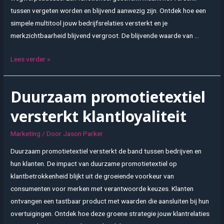
tussen vergeten worden en blijvend aanwezig zijn. Ontdek hoe een
simpele multitool jouw bedrijfsrelaties versterkt en je
merkzichtbaarheid blijvend vergroot. De blijvende waarde van …
Vergroot
Lees verder »
je
zakelijke
Duurzaam promotietextiel
impact
met
versterkt klantloyaliteit
bedrukte
multitools
Marketing
/ Door
Jason Parker
Duurzaam promotietextiel versterkt de band tussen bedrijven en
hun klanten. De impact van duurzame promotietextiel op
klantbetrokkenheid blijkt uit de groeiende voorkeur van
consumenten voor merken met verantwoorde keuzes. Klanten
ontvangen een tastbaar product met waarden die aansluiten bij hun
overtuigingen. Ontdek hoe deze groene strategie jouw klantrelaties