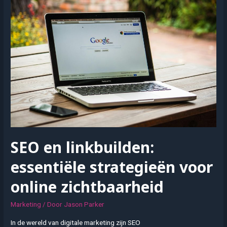
animatie
in
moderne
communicatie
SEO en linkbuilden:
essentiële strategieën voor
online zichtbaarheid
Marketing
/ Door
Jason Parker
In de wereld van digitale marketing zijn SEO