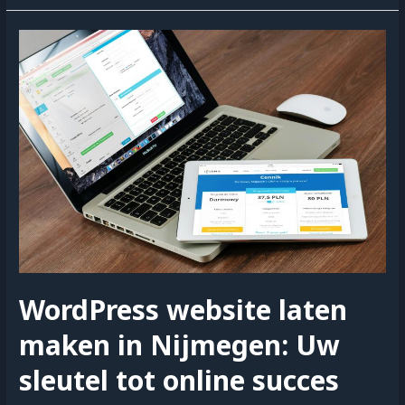
media
marketing:
versterk
uw
bedrijfsstrategie
WordPress website laten
maken in Nijmegen: Uw
sleutel tot online succes