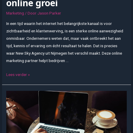
online groei
Marketing
/ Door
Jason Parker
In een tijd waarin het internet het belangrijkste kanaal is voor
zichtbaarheid en klantenwerving, is een sterke online aanwezigheid
onmisbaar. Ondernemers weten dat, maar vaak ontbreekt het aan
tijd, kennis of ervaring om écht resultaat te halen. Dat is precies
waar New Sky Agency uit Nijmegen het verschil maakt. Deze online
marketing partner helpt bedrijven …
New
Lees verder »
Sky
Agency
uit
Nijmegen:
Jouw
partner
in