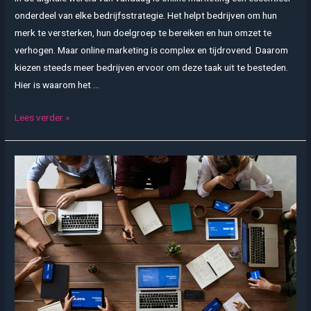
onderdeel van elke bedrijfsstrategie. Het helpt bedrijven om hun
merk te versterken, hun doelgroep te bereiken en hun omzet te
verhogen. Maar online marketing is complex en tijdrovend. Daarom
kiezen steeds meer bedrijven ervoor om deze taak uit te besteden.
Hier is waarom het …
De
Lees verder »
kracht
van
online
marketing:
Waarom
uitbesteden
een
goede
keuze
is