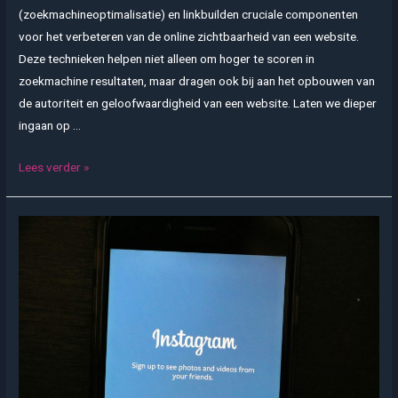
(zoekmachineoptimalisatie) en linkbuilden cruciale componenten
voor het verbeteren van de online zichtbaarheid van een website.
Deze technieken helpen niet alleen om hoger te scoren in
zoekmachine resultaten, maar dragen ook bij aan het opbouwen van
de autoriteit en geloofwaardigheid van een website. Laten we dieper
ingaan op …
SEO
Lees verder »
en
linkbuilden:
essentiële
strategieën
voor
online
zichtbaarheid