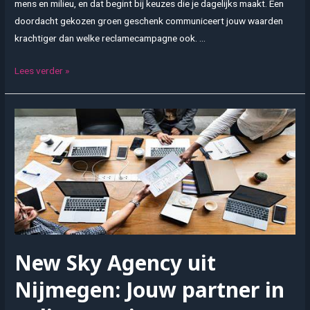
mens en milieu, en dat begint bij keuzes die je dagelijks maakt. Een
doordacht gekozen groen geschenk communiceert jouw waarden
krachtiger dan welke reclamecampagne ook. …
Groen
Lees verder »
gaan
met
geschenken:
duurzame
relatiegeschenken
versterken
jouw
bedrijfsimago
New Sky Agency uit
Nijmegen: Jouw partner in