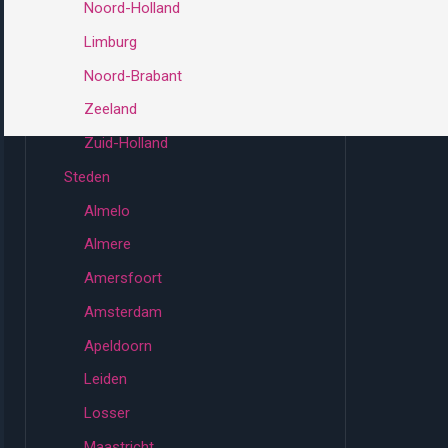
Noord-Holland
Limburg
Noord-Brabant
Zeeland
Zuid-Holland
Steden
Almelo
Almere
Amersfoort
Amsterdam
Apeldoorn
Leiden
Losser
Maastricht