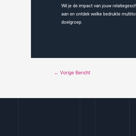
Wil je de impact van jouw relatieges
aan en ontdek welke bedrukte multito
doelgroep.
Bericht
←
Vorige Bericht
navigatie