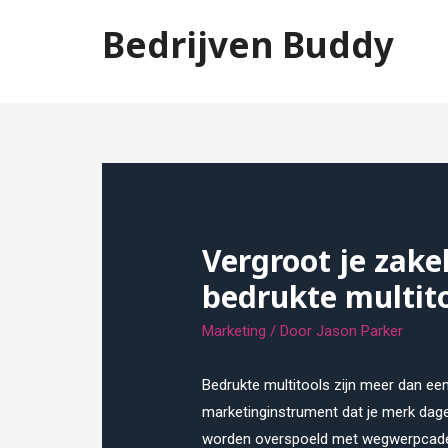
Doorgaan
Bedrijven Buddy
naar
inhoud
Jouw beste vriend tijdens het zaken doen
Vergroot je zake
bedrukte multit
Marketing
/ Door
Jason Parker
Bedrukte multitools zijn meer dan een
marketinginstrument dat je merk dag
worden overspoeld met wegwerpcadea