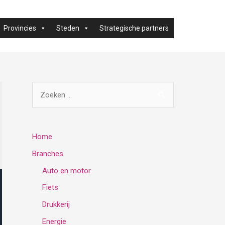
Provincies
Steden
Strategische partners
Z
o
e
k
Home
e
Branches
n
Auto en motor
n
Fiets
a
Drukkerij
a
Energie
r