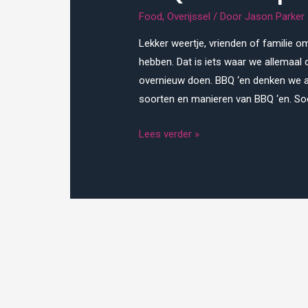
Food
,
Overijssel
/ Door
Jason Parker
Lekker weertje, vrienden of familie 
hebben. Dat is iets waar we allemaal 
overnieuw doen. BBQ ‘en denken we a
soorten en manieren van BBQ ‘en. So
BBQ
Lees verder »
workshop
om
van
te
smullen