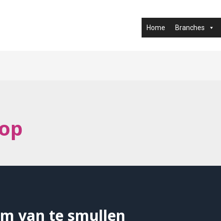
Home
Branches
op
m van te smullen