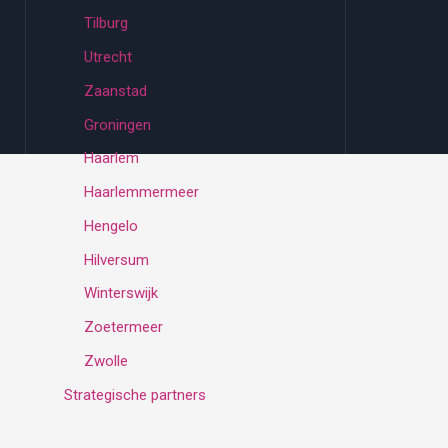
Tilburg
Utrecht
Zaanstad
Groningen
Haarlem
Haarlemmermeer
Hengelo
Hilversum
Winterswijk
Zoetermeer
Zwolle
Strategische partners