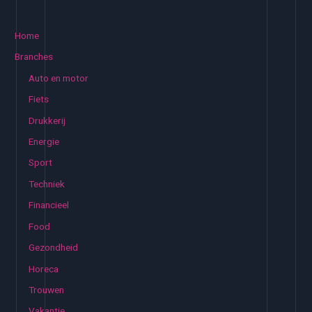
e
k
Home
e
Branches
n
Auto en motor
n
Fiets
a
Drukkerij
a
Energie
r
:
Sport
Techniek
Financieel
Food
Gezondheid
Horeca
Trouwen
Vakantie