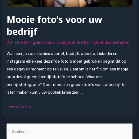
Mooie foto’s voor uw
bedrijf
Dienstverlening
,
Enschede
,
Overijssel
,
Werken
/ Door
Jason Parker
Wanneer je voor de nieuwsbrief, bedrijfswebsite, Linkedin en
Instagram elke keer dezelfde foto´s moet gebruiken begint dit op
een gegeven moment op te vallen. Daarom is het fijn om een mapje
boordevol goede bedrijfsfoto´s te hebben. Waarom
bedrijfsfotografie? Door mooie en goede foto’s van uw bedrijf te
laten maken kunt u uw publiek laten zien …
Mooie
Lees verder »
foto’s
voor
Z
uw
o
bedrijf