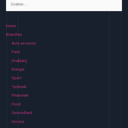
Z
van
o
mijn
e
dochter
k
Home
e
Branches
n
Auto en motor
n
Fiets
a
Drukkerij
a
Energie
r
:
Sport
Techniek
Financieel
Food
Gezondheid
Horeca