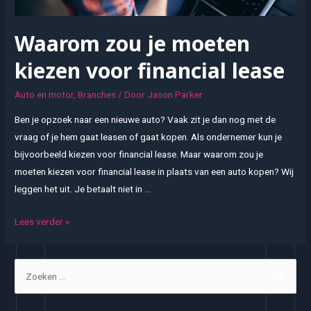
Waarom zou je moeten
kiezen voor financial lease
Auto en motor
,
Branches
/ Door
Jason Parker
Ben je opzoek naar een nieuwe auto? Vaak zit je dan nog met de
vraag of je hem gaat leasen of gaat kopen. Als ondernemer kun je
bijvoorbeeld kiezen voor financial lease. Maar waarom zou je
moeten kiezen voor financial lease in plaats van een auto kopen? Wij
leggen het uit. Je betaalt niet in …
Waarom
Lees verder »
zou
je
Z
moeten
o
kiezen
e
voor