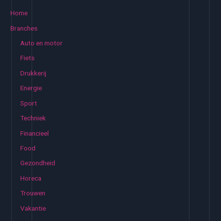
k
financial
Home
lease
e
Branches
n
Auto en motor
n
Fiets
a
Drukkerij
a
Energie
r
:
Sport
Techniek
Financieel
Food
Gezondheid
Horeca
Trouwen
Vakantie