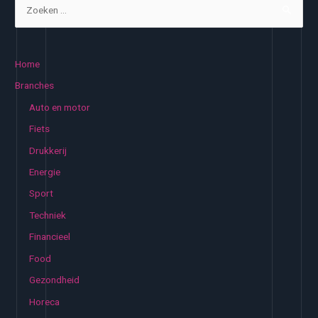
Z
van
o
mijn
e
dochter
k
Home
e
Branches
n
Auto en motor
n
Fiets
a
Drukkerij
a
Energie
r
:
Sport
Techniek
Financieel
Food
Gezondheid
Horeca