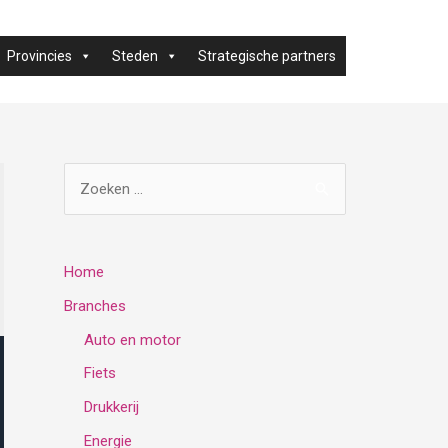
Provincies
Steden
Strategische partners
Z
o
e
k
Home
e
Branches
n
Auto en motor
n
Fiets
a
Drukkerij
a
Energie
r