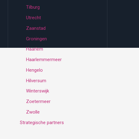
Tilburg
Utrecht
Zaanstad
Groningen
Haarlem
Haarlemmermeer
Hengelo
Hilversum
Winterswijk
Zoetermeer
Zwolle
Strategische partners