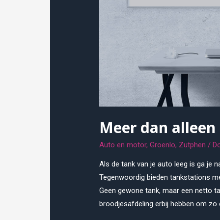
Meer dan alleen
Auto en motor
,
Groenlo
,
Zutphen
/ D
Als de tank van je auto leeg is ga je 
Tegenwoordig bieden tankstations me
Geen gewone tank, maar een netto tan
broodjesafdeling erbij hebben om zo