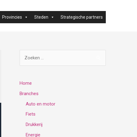
Provincies
Steden
Strategische partners
Z
o
e
k
Home
e
Branches
n
Auto en motor
n
Fiets
a
Drukkerij
a
Energie
r