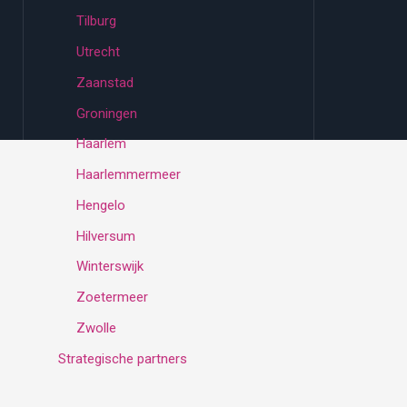
Tilburg
Utrecht
Zaanstad
Groningen
Haarlem
Haarlemmermeer
Hengelo
Hilversum
Winterswijk
Zoetermeer
Zwolle
Strategische partners