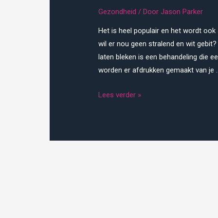
Gezondheid
/ Door
Jason Parker
Het is heel populair en het wordt ook
wil er nou geen stralend en wit gebit
laten bleken is een behandeling die e
worden er afdrukken gemaakt van je 
Tanden
Lees verder »
laten
bleken