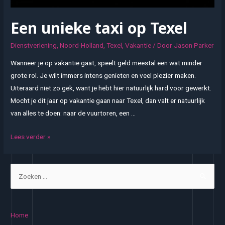
Een unieke taxi op Texel
Dienstverlening
,
Noord-Holland
,
Texel
,
Vakantie
/ Door
Jason Parker
Wanneer je op vakantie gaat, speelt geld meestal een wat minder
grote rol. Je wilt immers intens genieten en veel plezier maken.
Uiteraard niet zo gek, want je hebt hier natuurlijk hard voor gewerkt.
Mocht je dit jaar op vakantie gaan naar Texel, dan valt er natuurlijk
van alles te doen: naar de vuurtoren, een …
Een
Lees verder »
unieke
taxi
Z
op
o
Texel
e
k
Home
e