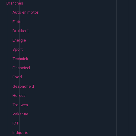
Branches
n
Auto en motor
n
Fiets
a
Drukkerij
a
Energie
r
:
Sport
Techniek
Financieel
Food
Gezondheid
Horeca
Trouwen
Vakantie
ICT
Industrie