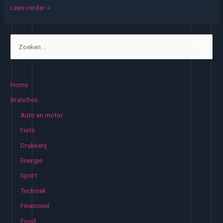
Online
Lees verder »
stoffen
bestellen
Z
o
e
k
Home
e
Branches
n
Auto en motor
n
Fiets
a
Drukkerij
a
Energie
r
:
Sport
Techniek
Financieel
Food