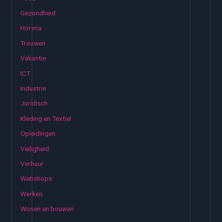
Gezondheid
Horeca
Trouwen
Vakantie
ICT
Industrie
Juridisch
Kleding en Textiel
Opleidingen
Veiligheid
Verhuur
Webshops
Werken
Wonen en bouwen