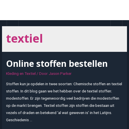
Doorgaan
naar
MAI
inhoud
MEN
textiel
Online stoffen bestellen
Kleding en Textiel
/ Door
Jason Parker
Stoffen kun je opdelen in twee soorten: Chemische stoffen en textiel
stoffen. In dit blog gaan we het hebben over de textiel stoffen:
modestoffen. Er zijn tegenwoordig veel bedrijven die modestoffen
op de markt brengen. Textiel stoffen zijn stoffen die bestaan uit
vezels of draden en betekend ‘al wat geweven is’ in het Latijns.
Geschiedenis …