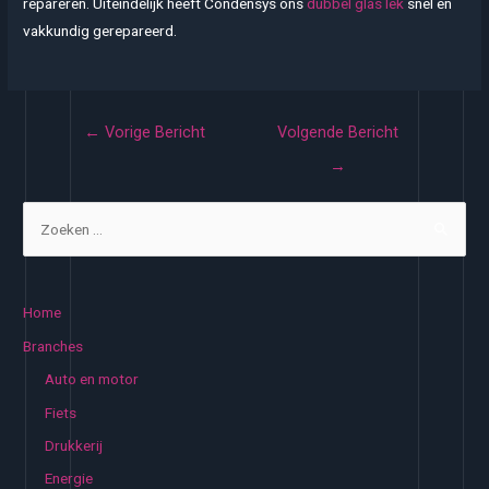
repareren. Uiteindelijk heeft Condensys ons
dubbel glas lek
snel en
vakkundig gerepareerd.
Bericht
←
Vorige Bericht
Volgende Bericht
navigatie
→
Z
o
e
k
Home
e
Branches
n
Auto en motor
n
Fiets
a
Drukkerij
a
Energie
r