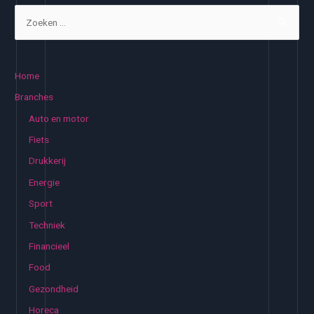
Z
o
e
k
Home
e
Branches
n
Auto en motor
n
Fiets
a
Drukkerij
a
Energie
r
:
Sport
Techniek
Financieel
Food
Gezondheid
Horeca