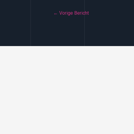
Bericht
←
Vorige Bericht
navigatie