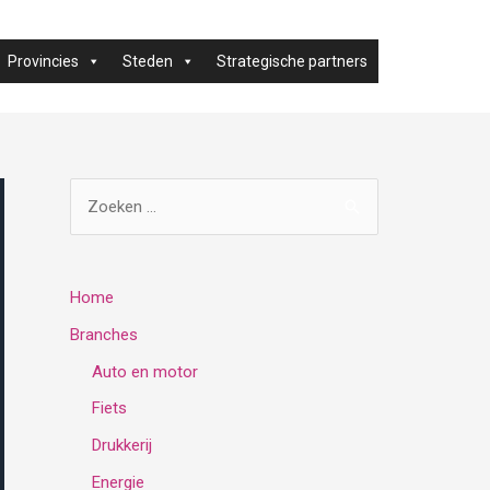
Provincies
Steden
Strategische partners
Z
o
e
k
Home
e
Branches
n
Auto en motor
n
Fiets
a
Drukkerij
a
Energie
r