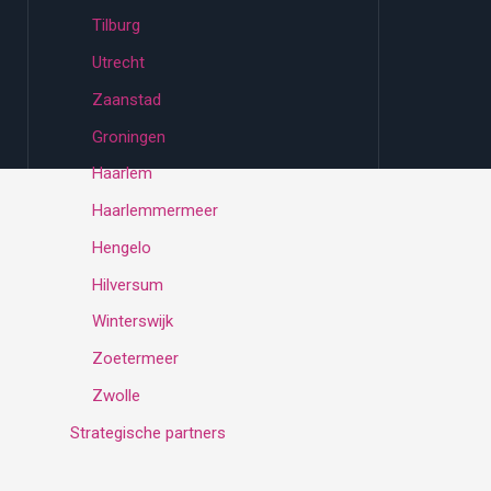
Tilburg
Utrecht
Zaanstad
Groningen
Haarlem
Haarlemmermeer
Hengelo
Hilversum
Winterswijk
Zoetermeer
Zwolle
Strategische partners