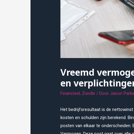
Vreemd vermoge
en verplichtinge
Financieel
,
Zwolle
/ Door
Jason Parke
Het bedrijfsresultaat is de nettowinst
kosten en schulden zijn berekend. Bin
posten van elkaar te onderscheiden
Vermogen. Deze post gaat over alle s