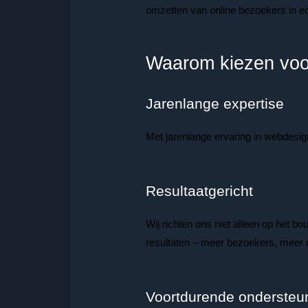
omzetten van online bezoekers in ech
Waarom kiezen voo
Jarenlange expertise
Met jarenlange ervaring in webdesig
Resultaatgericht
Wij richten ons niet alleen op het 
resultaten – meer bezoekers, meer 
Voortdurende ondersteu