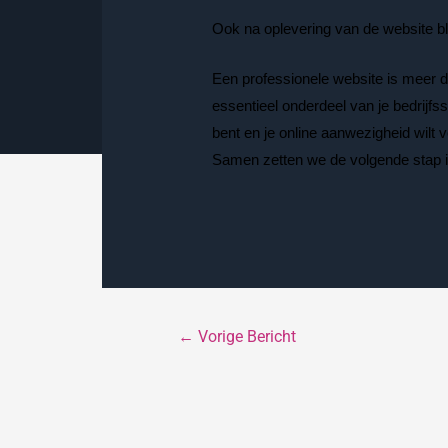
Ook na oplevering van de website bl
Een professionele website is meer da
essentieel onderdeel van je bedrijfs
bent en je online aanwezigheid wilt
Samen zetten we de volgende stap 
←
Vorige Bericht