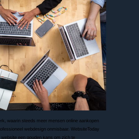
jdperk, waarin steeds meer mensen online aankopen
professioneel webdesign onmisbaar. WebsiteToday
 website een gouden kans om zich te