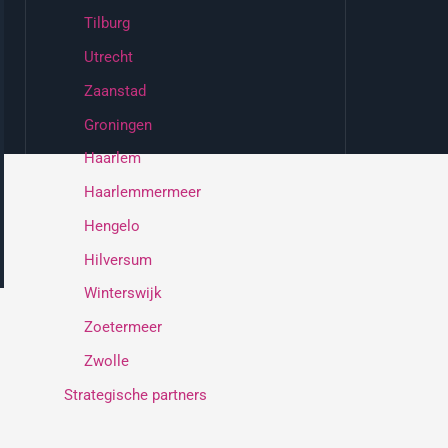
Tilburg
Utrecht
Zaanstad
Groningen
Haarlem
Haarlemmermeer
Hengelo
Hilversum
Winterswijk
Zoetermeer
Zwolle
Strategische partners