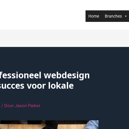
Home
Branches
fessioneel webdesign
 succes voor lokale
s
/ Door
Jason Parker