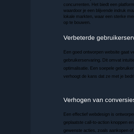
concurrenten. Het biedt een platform
waardoor je een blijvende indruk maakt
lokale markten, waar een sterke mer
op te bouwen.
Verbeterde gebruikerser
Een goed ontworpen website gaat ver
gebruikerservaring. Dit omvat intuïti
optimalisatie. Een soepele gebruiker
verhoogt de kans dat ze met je bedrij
Verhogen van conversie
Een effectief webdesign is ontworp
geplaatste call-to-action knoppen en
gewenste acties, zoals aankopen of 