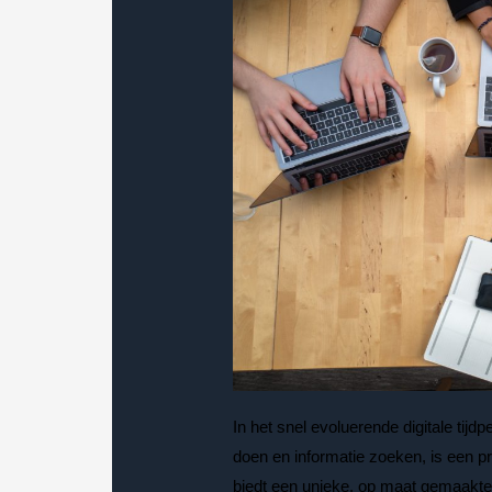
In het snel evoluerende digitale ti
doen en informatie zoeken, is een 
biedt een unieke, op maat gemaakte