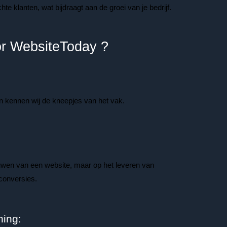
te klanten, wat bijdraagt aan de groei van je bedrijf.
r WebsiteToday ?
n kennen wij de kneepjes van het vak.
bouwen van een website, maar op het leveren van
conversies.
ning: