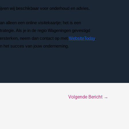
ijven wij beschikbaar voor onderhoud en advies.
n alleen een online visitekaartje; het is een
strategie. Als je in de regio Wageningen gevestigd
 versterken, neem dan contact op met
WebsiteToday
.
in het succes van jouw onderneming.
Volgende Bericht
→