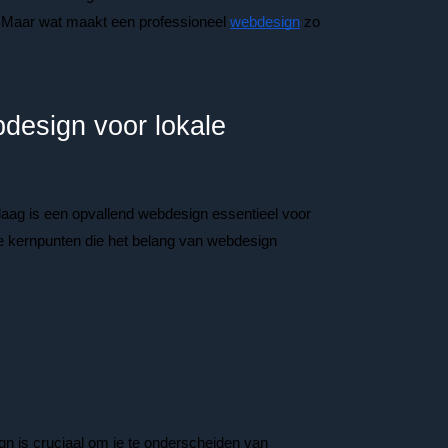
. Maar wat maakt een professioneel
webdesign
zo
design voor lokale
aag is een opvallend webdesign essentieel voor
de kernpunten die het belang van webdesign
n is cruciaal om je te onderscheiden van 