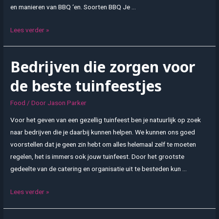
en manieren van BBQ ‘en. Soorten BBQ Je …
BBQ
Lees verder »
workshop
om
Bedrijven die zorgen voor
van
te
de beste tuinfeestjes
smullen
Food
/ Door
Jason Parker
Voor het geven van een gezellig tuinfeest ben je natuurlijk op zoek
naar bedrijven die je daarbij kunnen helpen. We kunnen ons goed
voorstellen dat je geen zin hebt om alles helemaal zelf te moeten
regelen, het is immers ook jouw tuinfeest. Door het grootste
gedeelte van de catering en organisatie uit te besteden kun …
Bedrijven
Lees verder »
die
zorgen