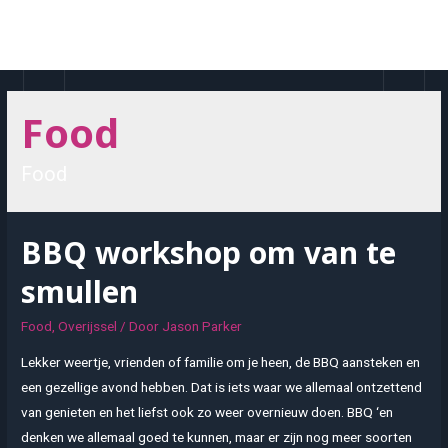
Doorgaan
naar
MAI
inhoud
MEN
Food
Food
BBQ workshop om van te
smullen
Food
,
Overijssel
/ Door
Jason Parker
Lekker weertje, vrienden of familie om je heen, de BBQ aansteken en
een gezellige avond hebben. Dat is iets waar we allemaal ontzettend
van genieten en het liefst ook zo weer overnieuw doen. BBQ ‘en
denken we allemaal goed te kunnen, maar er zijn nog meer soorten