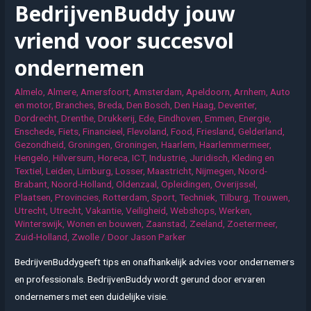
BedrijvenBuddy jouw
voor
de
vriend voor succesvol
beste
ondernemen
tuinfeestjes
Almelo
,
Almere
,
Amersfoort
,
Amsterdam
,
Apeldoorn
,
Arnhem
,
Auto
en motor
,
Branches
,
Breda
,
Den Bosch
,
Den Haag
,
Deventer
,
Dordrecht
,
Drenthe
,
Drukkerij
,
Ede
,
Eindhoven
,
Emmen
,
Energie
,
Enschede
,
Fiets
,
Financieel
,
Flevoland
,
Food
,
Friesland
,
Gelderland
,
Gezondheid
,
Groningen
,
Groningen
,
Haarlem
,
Haarlemmermeer
,
Hengelo
,
Hilversum
,
Horeca
,
ICT
,
Industrie
,
Juridisch
,
Kleding en
Textiel
,
Leiden
,
Limburg
,
Losser
,
Maastricht
,
Nijmegen
,
Noord-
Brabant
,
Noord-Holland
,
Oldenzaal
,
Opleidingen
,
Overijssel
,
Plaatsen
,
Provincies
,
Rotterdam
,
Sport
,
Techniek
,
Tilburg
,
Trouwen
,
Utrecht
,
Utrecht
,
Vakantie
,
Veiligheid
,
Webshops
,
Werken
,
Winterswijk
,
Wonen en bouwen
,
Zaanstad
,
Zeeland
,
Zoetermeer
,
Zuid-Holland
,
Zwolle
/ Door
Jason Parker
BedrijvenBuddygeeft tips en onafhankelijk advies voor ondernemers
en professionals. BedrijvenBuddy wordt gerund door ervaren
ondernemers met een duidelijke visie.