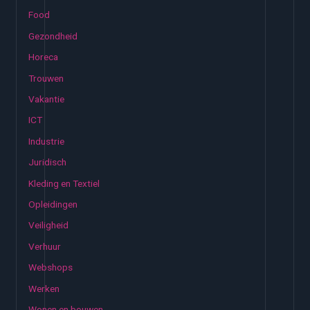
Food
Gezondheid
Horeca
Trouwen
Vakantie
ICT
Industrie
Juridisch
Kleding en Textiel
Opleidingen
Veiligheid
Verhuur
Webshops
Werken
Wonen en bouwen