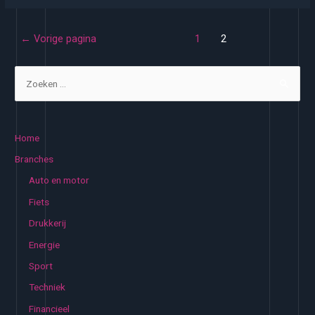
Berichten
←
Vorige pagina
1
2
paginering
Z
o
e
k
Home
e
Branches
n
Auto en motor
n
Fiets
a
Drukkerij
a
Energie
r
:
Sport
Techniek
Financieel