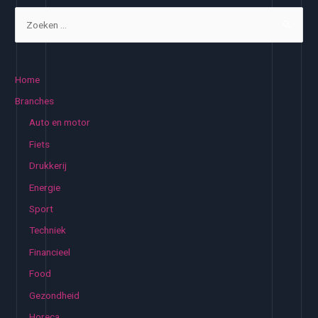
Z
o
e
k
Home
e
Branches
n
Auto en motor
n
Fiets
a
Drukkerij
a
Energie
r
:
Sport
Techniek
Financieel
Food
Gezondheid
Horeca