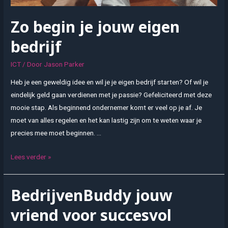
Zo begin je jouw eigen
bedrijf
ICT
/ Door
Jason Parker
Heb je een geweldig idee en wil je je eigen bedrijf starten? Of wil je
eindelijk geld gaan verdienen met je passie? Gefeliciteerd met deze
mooie stap. Als beginnend ondernemer komt er veel op je af. Je
moet van alles regelen en het kan lastig zijn om te weten waar je
precies mee moet beginnen. …
Zo
Lees verder »
begin
je
BedrijvenBuddy jouw
jouw
eigen
vriend voor succesvol
bedrijf