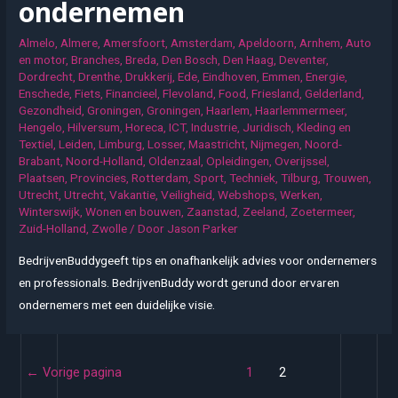
ondernemen
Almelo
,
Almere
,
Amersfoort
,
Amsterdam
,
Apeldoorn
,
Arnhem
,
Auto
en motor
,
Branches
,
Breda
,
Den Bosch
,
Den Haag
,
Deventer
,
Dordrecht
,
Drenthe
,
Drukkerij
,
Ede
,
Eindhoven
,
Emmen
,
Energie
,
Enschede
,
Fiets
,
Financieel
,
Flevoland
,
Food
,
Friesland
,
Gelderland
,
Gezondheid
,
Groningen
,
Groningen
,
Haarlem
,
Haarlemmermeer
,
Hengelo
,
Hilversum
,
Horeca
,
ICT
,
Industrie
,
Juridisch
,
Kleding en
Textiel
,
Leiden
,
Limburg
,
Losser
,
Maastricht
,
Nijmegen
,
Noord-
Brabant
,
Noord-Holland
,
Oldenzaal
,
Opleidingen
,
Overijssel
,
Plaatsen
,
Provincies
,
Rotterdam
,
Sport
,
Techniek
,
Tilburg
,
Trouwen
,
Utrecht
,
Utrecht
,
Vakantie
,
Veiligheid
,
Webshops
,
Werken
,
Winterswijk
,
Wonen en bouwen
,
Zaanstad
,
Zeeland
,
Zoetermeer
,
Zuid-Holland
,
Zwolle
/ Door
Jason Parker
BedrijvenBuddygeeft tips en onafhankelijk advies voor ondernemers
en professionals. BedrijvenBuddy wordt gerund door ervaren
ondernemers met een duidelijke visie.
Berichten
←
Vorige pagina
1
2
paginering