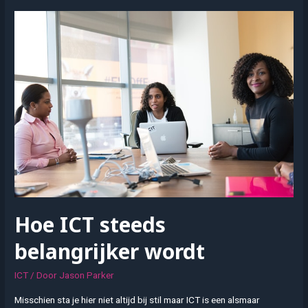
vinden
op
het
internet
Hoe ICT steeds
belangrijker wordt
ICT
/ Door
Jason Parker
Misschien sta je hier niet altijd bij stil maar ICT is een alsmaar