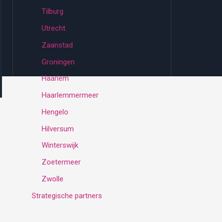
Tilburg
Utrecht
Zaanstad
Groningen
Haarlem
Haarlemmermeer
Hengelo
Hilversum
Winterswijk
Zoetermeer
Zwolle
Strategische partners