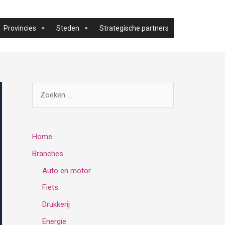
Provincies
Steden
Strategische partners
Z
o
e
k
Home
e
Branches
n
Auto en motor
n
Fiets
a
Drukkerij
a
Energie
r