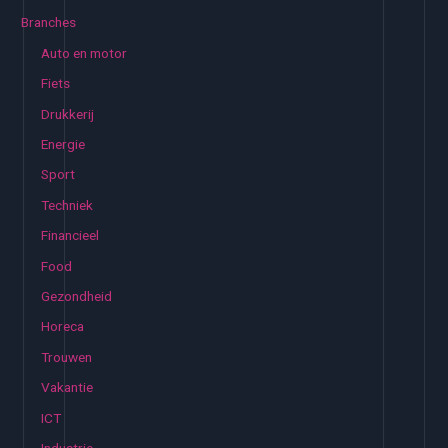
e
Branches
n
Auto en motor
n
Fiets
a
Drukkerij
a
Energie
r
:
Sport
Techniek
Financieel
Food
Gezondheid
Horeca
Trouwen
Vakantie
ICT