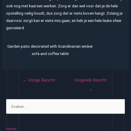
ook nog met kaarsen werken. Zorg er dan wel voor dat je de hele
opstelling veilig houdt, dus zorg dat er niets boven hangt. Zolang je
daarvoor zorgt kan er niets mis gaan, en heb je een hele leuke sfeer
gecreëerd.
Garden patio decorated with Scandinavian wicker
sofa and coffee table
Bericht
←
Vorige Bericht
Volgende Bericht
navigatie
→
Z
o
e
k
Home