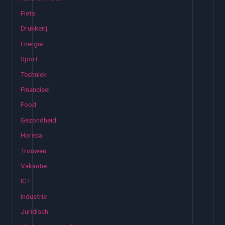
n
Fiets
a
Drukkerij
a
Energie
r
:
Sport
Techniek
Financieel
Food
Gezondheid
Horeca
Trouwen
Vakantie
ICT
Industrie
Juridisch