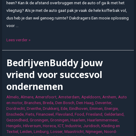
heen? Kan ik de afstand overbruggen met de auto of ga ik met het
vliegtuig? Als je met de auto gaat pak je vaak de hele kofferbak vol,
dus heb je dan wel genoeg ruimte? Dakdragers Een mooie oplossing
voor …
Op
Lees verder »
vakantie
met
BedrijvenBuddy jouw
dakdragers
vriend voor succesvol
ondernemen
Almelo
,
Almere
,
Amersfoort
,
Amsterdam
,
Apeldoorn
,
Arnhem
,
Auto
en motor
,
Branches
,
Breda
,
Den Bosch
,
Den Haag
,
Deventer
,
Dordrecht
,
Drenthe
,
Drukkerij
,
Ede
,
Eindhoven
,
Emmen
,
Energie
,
Enschede
,
Fiets
,
Financieel
,
Flevoland
,
Food
,
Friesland
,
Gelderland
,
Gezondheid
,
Groningen
,
Groningen
,
Haarlem
,
Haarlemmermeer
,
Hengelo
,
Hilversum
,
Horeca
,
ICT
,
Industrie
,
Juridisch
,
Kleding en
Textiel
,
Leiden
,
Limburg
,
Losser
,
Maastricht
,
Nijmegen
,
Noord-