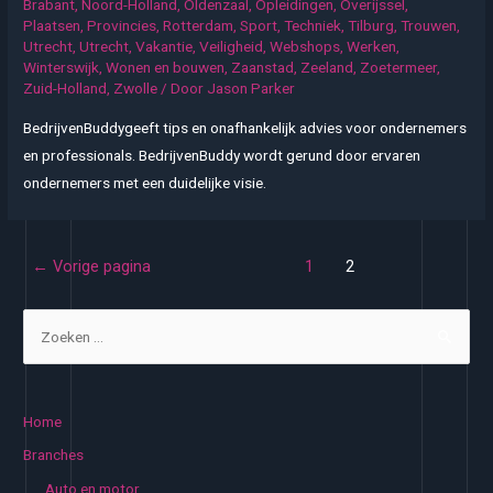
Brabant
,
Noord-Holland
,
Oldenzaal
,
Opleidingen
,
Overijssel
,
Plaatsen
,
Provincies
,
Rotterdam
,
Sport
,
Techniek
,
Tilburg
,
Trouwen
,
Utrecht
,
Utrecht
,
Vakantie
,
Veiligheid
,
Webshops
,
Werken
,
Winterswijk
,
Wonen en bouwen
,
Zaanstad
,
Zeeland
,
Zoetermeer
,
Zuid-Holland
,
Zwolle
/ Door
Jason Parker
BedrijvenBuddygeeft tips en onafhankelijk advies voor ondernemers
en professionals. BedrijvenBuddy wordt gerund door ervaren
ondernemers met een duidelijke visie.
Berichten
←
Vorige pagina
1
2
paginering
Z
o
e
k
Home
e
Branches
n
Auto en motor