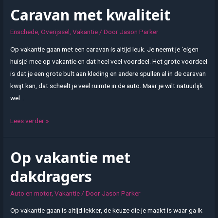
helemaal
Caravan met kwaliteit
tussenuit
Enschede
,
Overijssel
,
Vakantie
/ Door
Jason Parker
Op vakantie gaan met een caravan is altijd leuk. Je neemt je ‘eigen
huisje’ mee op vakantie en dat heel veel voordeel. Het grote voordeel
is dat je een grote bult aan kleding en andere spullen al in de caravan
kwijt kan, dat scheelt je veel ruimte in de auto. Maar je wilt natuurlijk
wel …
Caravan
Lees verder »
met
kwaliteit
Op vakantie met
dakdragers
Auto en motor
,
Vakantie
/ Door
Jason Parker
Op vakantie gaan is altijd lekker, de keuze die je maakt is waar ga ik