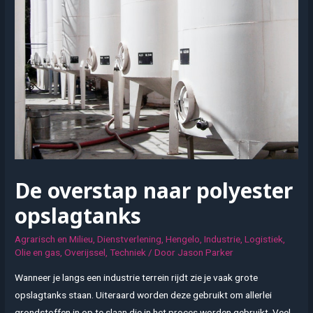
De overstap naar polyester
opslagtanks
Agrarisch en Milieu
,
Dienstverlening
,
Hengelo
,
Industrie
,
Logistiek
,
Olie en gas
,
Overijssel
,
Techniek
/ Door
Jason Parker
Wanneer je langs een industrie terrein rijdt zie je vaak grote
opslagtanks staan. Uiteraard worden deze gebruikt om allerlei
grondstoffen in op te slaan die in het proces worden gebruikt. Veel