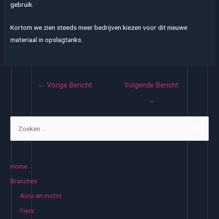
gebruik.
Kortom we zien steeds meer bedrijven kiezen voor dit nieuwe
materiaal in opslagtanks.
Bericht
←
Vorige Bericht
Volgende Bericht
navigatie
→
Z
o
e
k
Home
e
Branches
n
Auto en motor
n
Fiets
a