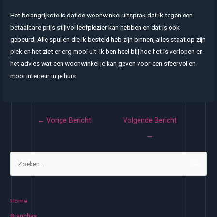
Het belangrijkste is dat de woonwinkel uitsprak dat ik tegen een
betaalbare prijs stijlvol leefplezier kan hebben en dat is ook
gebeurd. Alle spullen die ik besteld heb zijn binnen, alles staat op zijn
plek en het ziet er erg mooi uit. Ik ben heel blij hoe het is verlopen en
het advies wat een woonwinkel je kan geven voor een sfeervol en
mooi interieur in je huis.
Bericht
←
Vorige Bericht
Volgende Bericht
navigatie
→
Z
o
e
k
Home
e
Branches