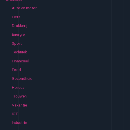
n
Auto en motor
n
Fiets
a
Drukkerij
a
Energie
r
:
Sport
Techniek
Financieel
Food
Gezondheid
Horeca
Trouwen
Vakantie
ICT
Industrie