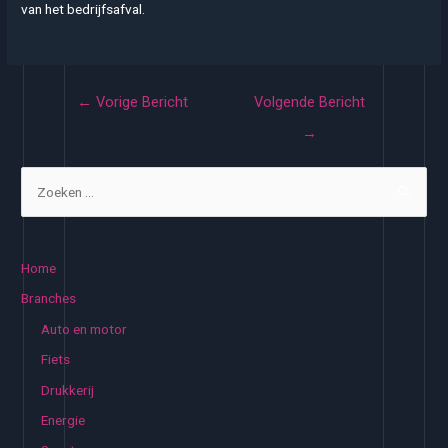
van het bedrijfsafval.
Bericht
←
Vorige Bericht
Volgende Bericht
navigatie
→
Z
o
e
k
Home
e
Branches
n
Auto en motor
n
Fiets
a
Drukkerij
a
Energie
r