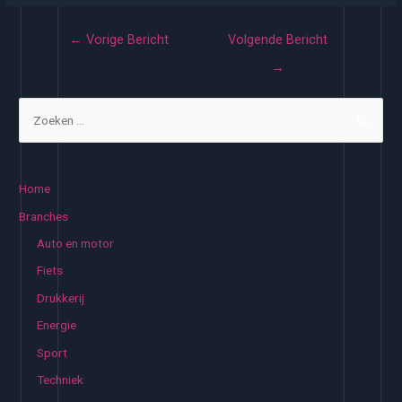
Bericht
←
Vorige Bericht
Volgende Bericht
navigatie
→
Z
o
e
k
Home
e
Branches
n
Auto en motor
n
Fiets
a
Drukkerij
a
Energie
r
:
Sport
Techniek