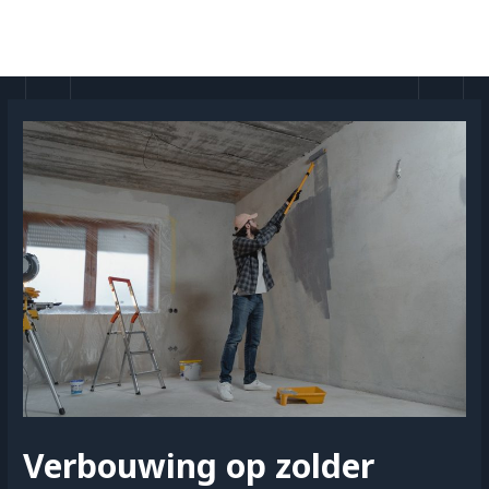
Doorgaan
naar
MAI
inhoud
MEN
Verbouwing op zolder