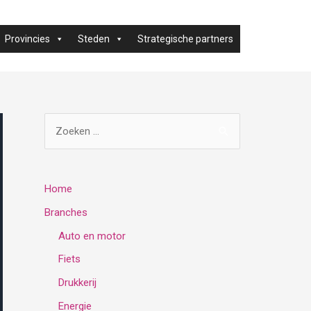
Provincies
Steden
Strategische partners
Z
o
e
k
Home
e
Branches
n
Auto en motor
n
Fiets
a
Drukkerij
a
Energie
r