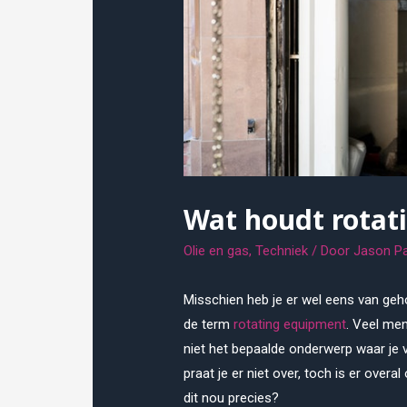
Wat houdt rotat
Olie en gas
,
Techniek
/ Door
Jason Pa
Misschien heb je er wel eens van geho
de term
rotating equipment
. Veel men
niet het bepaalde onderwerp waar je v
praat je er niet over, toch is er over
dit nou precies?