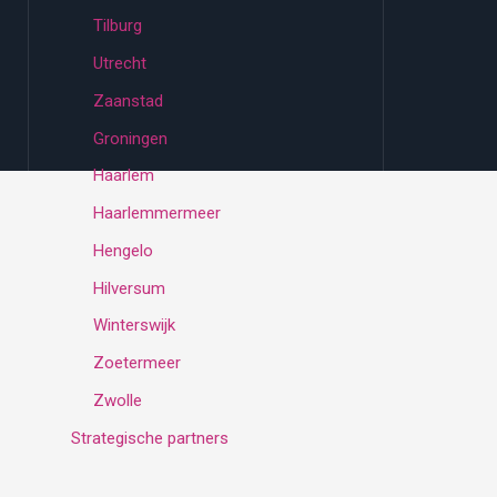
Tilburg
Utrecht
Zaanstad
Groningen
Haarlem
Haarlemmermeer
Hengelo
Hilversum
Winterswijk
Zoetermeer
Zwolle
Strategische partners