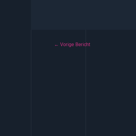
Bericht
←
Vorige Bericht
navigatie